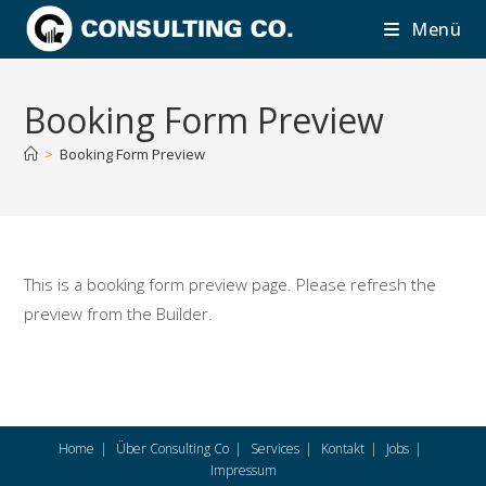
Zum
Menü
Inhalt
springen
Booking Form Preview
>
Booking Form Preview
This is a booking form preview page. Please refresh the
preview from the Builder.
Home
Über Consulting Co
Services
Kontakt
Jobs
Impressum