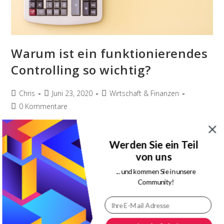
Warum ist ein funktionierendes
Controlling so wichtig?
Beitrags-
Beitrag
Beitrags-
Chris
Juni 23, 2020
Wirtschaft & Finanzen
Autor:
veröffentlicht:
Kategorie:
Beitrags-
0 Kommentare
Kommentare:
Hier erfahren Sie, warum ein funktionierendes Controlling
Werden Sie ein Teil
für Unternehmen so wichtig ist!
von uns
Warum
Weiterlesen
... und kommen Sie in unsere
Ist
Community!
Ein
Funktionierendes
Controlling
So
Wichtig?
Pre