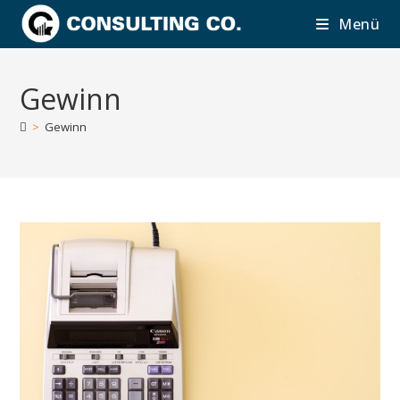
Zum
Menü
Inhalt
springen
Gewinn
>
Gewinn