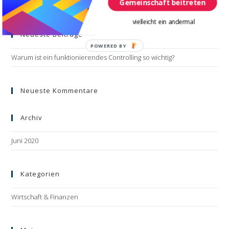
Gemeinschaft beitreten
Esc
to
vielleicht ein andermal
Neueste Beiträge
clo
the
POWERED BY
Warum ist ein funktionierendes Controlling so wichtig?
sea
pan
Neueste Kommentare
Archiv
Juni 2020
Kategorien
Wirtschaft & Finanzen